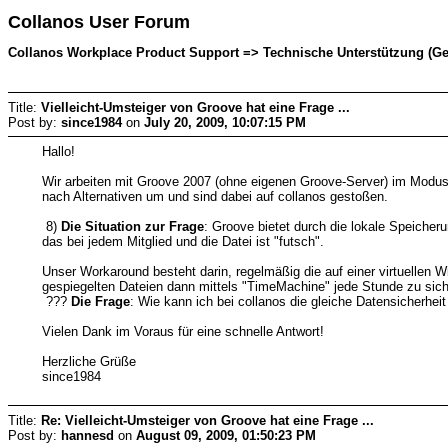
Collanos User Forum
Collanos Workplace Product Support => Technische Unterstützung (Ger
Title:
Vielleicht-Umsteiger von Groove hat eine Frage ...
Post by:
since1984
on
July 20, 2009, 10:07:15 PM
Hallo!
Wir arbeiten mit Groove 2007 (ohne eigenen Groove-Server) im Modus 
nach Alternativen um und sind dabei auf collanos gestoßen.
8)
Die Situation zur Frage
: Groove bietet durch die lokale Speicher
das bei jedem Mitglied und die Datei ist "futsch".
Unser Workaround besteht darin, regelmäßig die auf einer virtuellen
gespiegelten Dateien dann mittels "TimeMachine" jede Stunde zu siche
???
Die Frage
: Wie kann ich bei collanos die gleiche Datensicherheit
Vielen Dank im Voraus für eine schnelle Antwort!
Herzliche Grüße
since1984
Title:
Re: Vielleicht-Umsteiger von Groove hat eine Frage ...
Post by:
hannesd
on
August 09, 2009, 01:50:23 PM