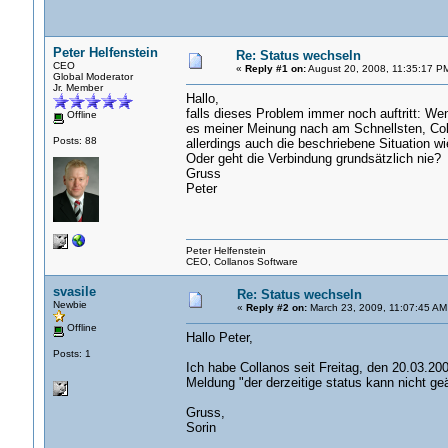
Peter Helfenstein
Re: Status wechseln
CEO
«
Reply #1 on:
August 20, 2008, 11:35:17 P
Global Moderator
Jr. Member
Hallo,
falls dieses Problem immer noch auftritt: Wen
Offline
es meiner Meinung nach am Schnellsten, Coll
Posts: 88
allerdings auch die beschriebene Situation wi
Oder geht die Verbindung grundsätzlich nie?
Gruss
Peter
Peter Helfenstein
CEO, Collanos Software
svasile
Re: Status wechseln
Newbie
«
Reply #2 on:
March 23, 2009, 11:07:45 AM
Offline
Hallo Peter,
Posts: 1
Ich habe Collanos seit Freitag, den 20.03.200
Meldung "der derzeitige status kann nicht ge
Gruss,
Sorin