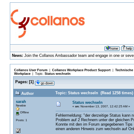
News:
Join the Collanos Ambassador team and engage in one or sever
Collanos User Forum
|
Collanos Workplace Product Support
|
Technische 
Workplace
| Topic:
Status wechseln
Pages:
[
1
]
Topic: Status wechseln (Read 1258 times)
Author
sarah
Status wechseln
Newbie
«
on:
November 13, 2007, 12:42:25 AM »
Offline
Fehlermeldung: "der derzeitige Status kann n
Problem auf 2 Rechnern unter der gleichen P
Posts: 1
Konnte mit den im Forum angegebenen Tips üb
einen anderen Hinweis zum wechseln auf Onl