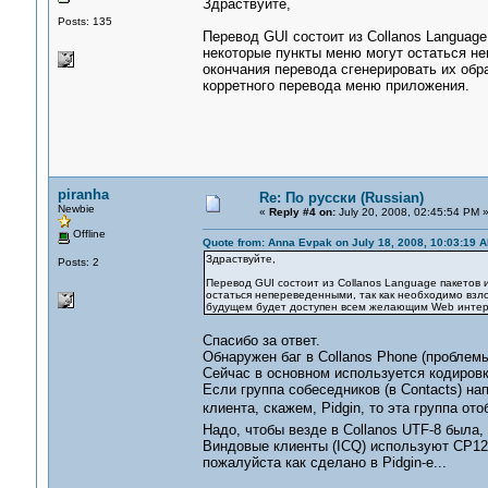
Здраствуйте,
Posts: 135
Перевод GUI состоит из Collanos Language 
некоторые пункты меню могут остаться не
окончания перевода сгенерировать их об
корретного перевода меню приложения.
piranha
Re: По русски (Russian)
Newbie
«
Reply #4 on:
July 20, 2008, 02:45:54 PM 
Offline
Quote from: Anna Evpak on July 18, 2008, 10:03:19 
Здраствуйте,
Posts: 2
Перевод GUI состоит из Collanos Language пакетов и
остаться непереведенными, так как необходимо взло
будущем будет доступен всем желающим Web интер
Спасибо за ответ.
Обнаружен баг в Collanos Phone (проблемы
Сейчас в основном используется кодировка
Если группа собеседников (в Contacts) на
клиента, скажем, Pidgin, то эта группа о
Надо, чтобы везде в Collanos UTF-8 была, 
Виндовые клиенты (ICQ) используют CP125
пожалуйста как сделано в Pidgin-е...