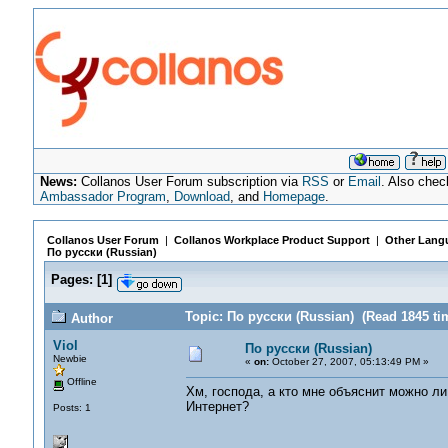
News:
Collanos User Forum subscription via
RSS
or
Email
. Also chec
Ambassador Program
,
Download
, and
Homepage
.
Collanos User Forum
|
Collanos Workplace Product Support
|
Other Langu
По русски (Russian)
Pages:
[
1
]
Topic: По русски (Russian) (Read 1845 ti
Author
Viol
По русски (Russian)
Newbie
«
on:
October 27, 2007, 05:13:49 PM »
Offline
Хм, господа, а кто мне объяснит можно л
Интернет?
Posts: 1