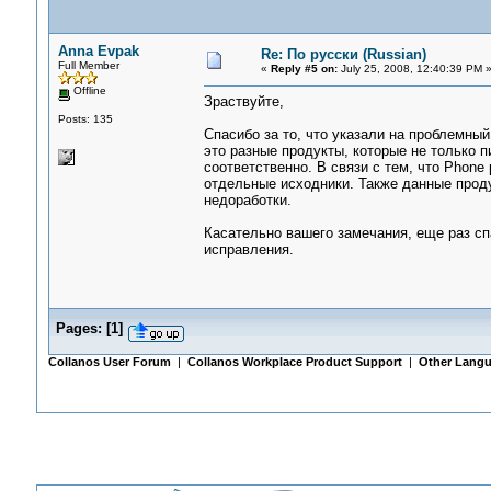
Anna Evpak
Re: По русски (Russian)
Full Member
«
Reply #5 on:
July 25, 2008, 12:40:39 PM 
Offline
Зраствуйте,
Posts: 135
Спасибо за то, что указали на проблемный
это разные продукты, которые не только 
соответственно. В связи с тем, что Phon
отдельные исходники. Также данные проду
недоработки.
Касательно вашего замечания, еще раз сп
исправления.
Pages:
[
1
]
Collanos User Forum
|
Collanos Workplace Product Support
|
Other Langu