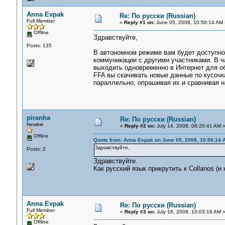
Anna Evpak
Re: По русски (Russian)
Full Member
«
Reply #1 on:
June 05, 2008, 10:56:14 AM 
Offline
Здравствуйте,
Posts: 135
В автономном режиме вам будет доступно
коммуникации с другими участниками. В ч
выходить одновременно в Интернет для о
FFA вы скачивать новые данные по кусочк
параллельно, опрашивая их и сравнивая н
piranha
Re: По русски (Russian)
Newbie
«
Reply #2 on:
July 14, 2008, 08:20:41 AM 
Offline
Quote from: Anna Evpak on June 05, 2008, 10:56:14 
Здравствуйте,
Posts: 2
Здравствуйте.
Как русский язык прикрутить к Collanos (и
Anna Evpak
Re: По русски (Russian)
Full Member
«
Reply #3 on:
July 18, 2008, 10:03:19 AM 
Offline