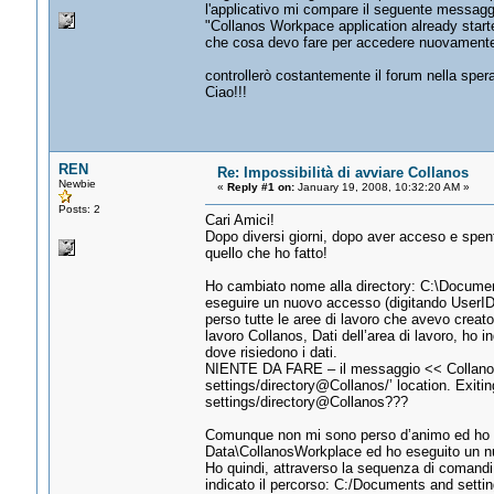
l'applicativo mi compare il seguente messagg
"Collanos Workpace application already starte
che cosa devo fare per accedere nuovamente 
controllerò costantemente il forum nella spe
Ciao!!!
REN
Re: Impossibilità di avviare Collanos
Newbie
«
Reply #1 on:
January 19, 2008, 10:32:20 AM »
Posts: 2
Cari Amici!
Dopo diversi giorni, dopo aver acceso e spento
quello che ho fatto!
Ho cambiato nome alla directory: C:\Documen
eseguire un nuovo accesso (digitando UserID e
perso tutte le aree di lavoro che avevo creat
lavoro Collanos, Dati dell’area di lavoro, ho
dove risiedono i dati.
NIENTE DA FARE – il messaggio << Collanos 
settings/directory@Collanos/’ location. Exiti
settings/directory@Collanos???
Comunque non mi sono perso d’animo ed ho c
Data\CollanosWorkplace ed ho eseguito un 
Ho quindi, attraverso la sequenza di comandi:
indicato il percorso: C:/Documents and setti