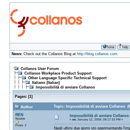
News:
Check out the Collanos Blog at
http://blog.collanos.com
.
Collanos User Forum
Collanos Workplace Product Support
Other Language Specific Technical Support
Italiano (Italian)
Impossibilità di avviare Collanos
Pages:
[
1
]
Topic: Impossibilità di avviare Collanos (
Author
REN
Impossibilità di avviare Collanos
Newbie
«
on:
January 12, 2008, 09:17:33 PM »
Posts: 2
Negli ultimi due giorni sto sperimentando l'im