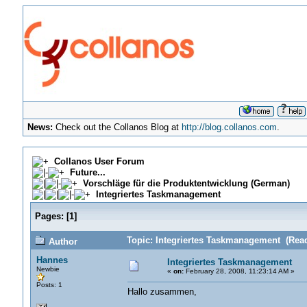
News:
Check out the Collanos Blog at
http://blog.collanos.com
.
Collanos User Forum
Future...
Vorschläge für die Produktentwicklung (German)
Integriertes Taskmanagement
Pages:
[
1
]
Topic: Integriertes Taskmanagement (Read
Author
Hannes
Integriertes Taskmanagement
Newbie
«
on:
February 28, 2008, 11:23:14 AM »
Posts: 1
Hallo zusammen,