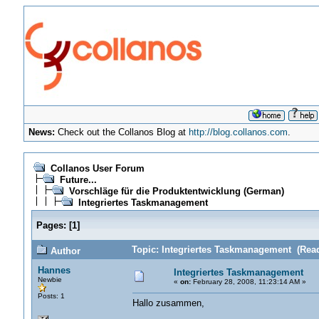
News:
Check out the Collanos Blog at
http://blog.collanos.com
.
Collanos User Forum
Future...
Vorschläge für die Produktentwicklung (German)
Integriertes Taskmanagement
Pages:
[
1
]
Topic: Integriertes Taskmanagement (Read
Author
Hannes
Integriertes Taskmanagement
Newbie
«
on:
February 28, 2008, 11:23:14 AM »
Posts: 1
Hallo zusammen,