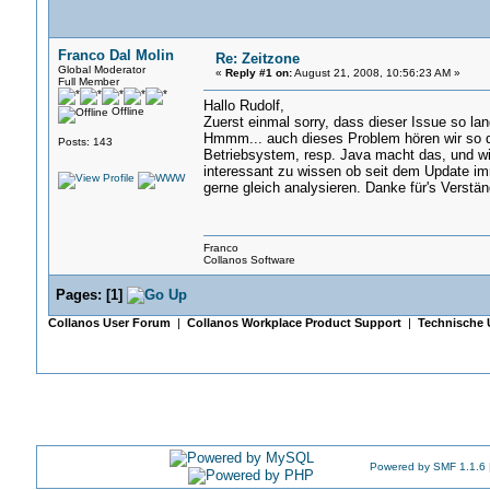
Franco Dal Molin
Re: Zeitzone
Global Moderator
«
Reply #1 on:
August 21, 2008, 10:56:23 AM »
Full Member
Hallo Rudolf,
Offline
Zuerst einmal sorry, dass dieser Issue so la
Hmmm... auch dieses Problem hören wir so da
Posts: 143
Betriebsystem, resp. Java macht das, und wi
interessant zu wissen ob seit dem Update im
gerne gleich analysieren. Danke für's Verstän
Franco
Collanos Software
Pages:
[
1
]
Collanos User Forum
|
Collanos Workplace Product Support
|
Technische 
Powered by SMF 1.1.6