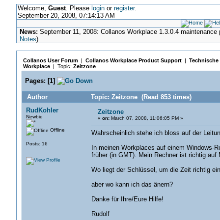
Welcome,
Guest
. Please
login
or
register
.
September 20, 2008, 07:14:13 AM
News:
September 11, 2008: Collanos Workplace 1.3.0.4 maintenance pa
Notes
).
Collanos User Forum
|
Collanos Workplace Product Support
|
Technische 
Workplace
| Topic:
Zeitzone
Pages:
[
1
]
Author
Topic: Zeitzone (Read 853 times)
RudKohler
Zeitzone
Newbie
«
on:
March 07, 2008, 11:06:05 PM »
Offline
Wahrscheinlich stehe ich bloss auf der Leitu
Posts: 16
In meinen Workplaces auf einem Windows-Rec
früher (in GMT). Mein Rechner ist richtig auf M
Wo liegt der Schlüssel, um die Zeit richtig e
aber wo kann ich das änern?
Danke für Ihre/Eure Hilfe!
Rudolf