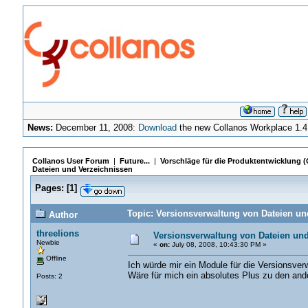
News:
December 11, 2008:
Download
the new Collanos Workplace 1.4
Collanos User Forum
|
Future...
|
Vorschläge für die Produktentwicklung 
Dateien und Verzeichnissen
Pages:
[
1
]
Topic: Versionsverwaltung von Dateien un
Author
threelions
Versionsverwaltung von Dateien un
Newbie
«
on:
July 08, 2008, 10:43:30 PM »
Offline
Ich würde mir ein Module für die Versionsve
Wäre für mich ein absolutes Plus zu den ande
Posts: 2