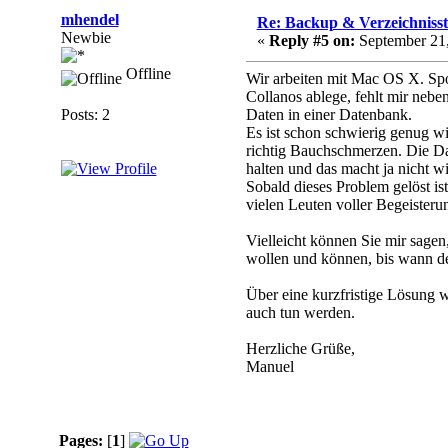
mhendel
Re: Backup & Verzeichniss
Newbie
«
Reply #5 on:
September 21,
Offline
Wir arbeiten mit Mac OS X. Spo
Collanos ablege, fehlt mir nebe
Posts: 2
Daten in einer Datenbank.
Es ist schon schwierig genug wi
richtig Bauchschmerzen. Die Dat
halten und das macht ja nicht wi
Sobald dieses Problem gelöst is
vielen Leuten voller Begeisteru
Vielleicht können Sie mir sagen
wollen und können, bis wann d
Über eine kurzfristige Lösung w
auch tun werden.
Herzliche Grüße,
Manuel
Pages:
[
1
]