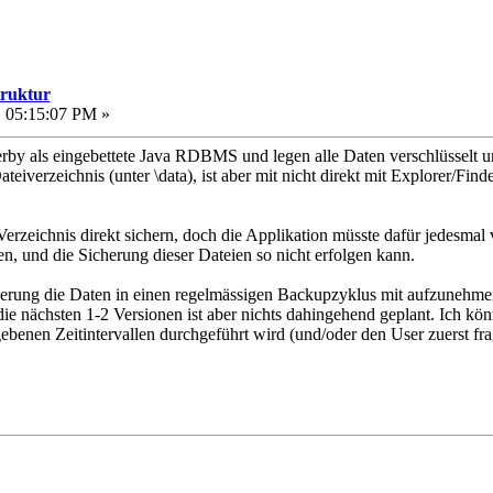
truktur
, 05:15:07 PM »
erby als eingebettete Java RDBMS und legen alle Daten verschlüsselt u
teiverzeichnis (unter \data), ist aber mit nicht direkt mit Explorer/Find
erzeichnis direkt sichern, doch die Applikation müsste dafür jedesmal
en, und die Sicherung dieser Dateien so nicht erfolgen kann.
orderung die Daten in einen regelmässigen Backupzyklus mit aufzunehme
e nächsten 1-2 Versionen ist aber nichts dahingehend geplant. Ich könnt
gebenen Zeitintervallen durchgeführt wird (und/oder den User zuerst fra