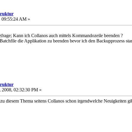
truktur
, 09:55:24 AM »
atzfrage; Kann ich Collanos auch mittels Kommandozeile beenden ?
Batchfile die Applikation zu beenden bevor ich den Backupprozess star
truktur
 2008, 02:32:30 PM »
s zu diesem Thema seitens Collanos schon irgendwelche Neuigkeiten gi