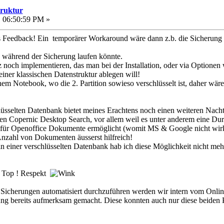
truktur
, 06:50:59 PM »
 Feedback! Ein temporärer Workaround wäre dann z.b. die Sicherung ma
 während der Sicherung laufen könnte.
z noch implementieren, das man bei der Installation, oder via Optione
einer klassischen Datenstruktur ablegen will!
einem Notebook, wo die 2. Partition sowieso verschlüsselt ist, daher wä
üsselten Datenbank bietet meines Erachtens noch einen weiteren Nachte
en Copernic Desktop Search, vor allem weil es unter anderem eine Du
für Openoffice Dokumente ermöglicht (womit MS & Google nicht wirkl
nzahl von Dokumenten äusserst hilfreich!
in einer verschlüsselten Datenbank hab ich diese Möglichkeit nicht me
h Top ! Respekt
, Sicherungen automatisiert durchzuführen werden wir intern vom On
ung bereits aufmerksam gemacht. Diese konnten auch nur diese beiden