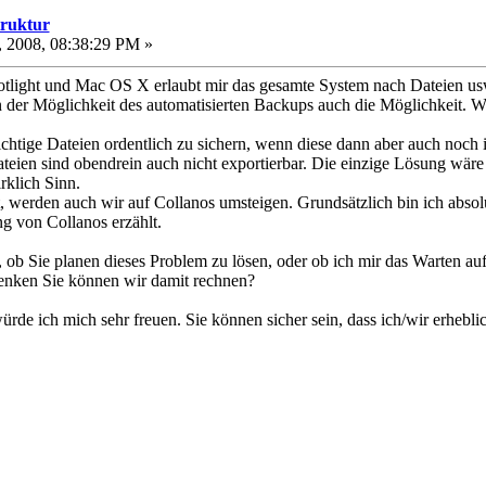
truktur
 2008, 08:38:29 PM »
tlight und Mac OS X erlaubt mir das gesamte System nach Dateien usw
n der Möglichkeit des automatisierten Backups auch die Möglichkeit. W
chtige Dateien ordentlich zu sichern, wenn diese dann aber auch noch i
eien sind obendrein auch nicht exportierbar. Die einzige Lösung wäre
rklich Sinn.
t, werden auch wir auf Collanos umsteigen. Grundsätzlich bin ich absol
ng von Collanos erzählt.
, ob Sie planen dieses Problem zu lösen, oder ob ich mir das Warten a
enken Sie können wir damit rechnen?
ürde ich mich sehr freuen. Sie können sicher sein, dass ich/wir erhebl