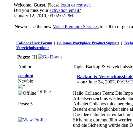
Welcome,
Guest
. Please
login
or
register
.
Did you miss your
activation email?
January 12, 2010, 09:02:07 PM
News:
Use the new
Voice Premium Services
to call to or get
Collanos User Forum
|
Collanos Workplace Product Support
|
Techn
Verzeichnisstruktur
Pages:
[
1
]
Author
Topic: Backup & Verzeichnisstr
ricoloni
Backup & Verzeichnisstruk
Newbie
«
on:
June 24, 2007, 09:15:1
Offline
Hallo Collanos Team; Die Import
Arbeitsverzeichnis wechseln abe
Posts: 5
Arbeitet Collanos mit einer ein
Besteht eine Möglichkeit eine al
Die Idee dahinter ist einfach n
Sicherung durchgeführt werden.
und die Sicherung würde den D