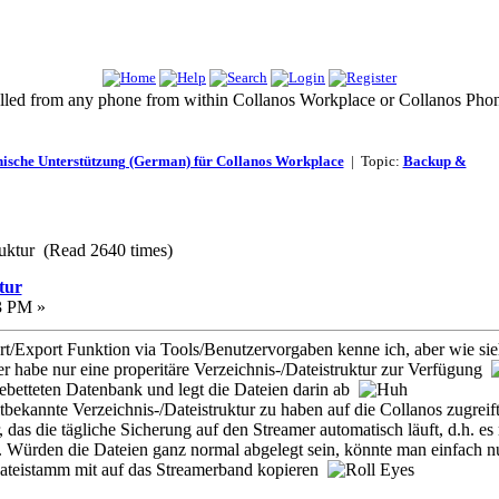
 called from any phone from within Collanos Workplace or Collanos Pho
ische Unterstützung (German) für Collanos Workplace
| Topic:
Backup &
uktur (Read 2640 times)
tur
3 PM »
/Export Funktion via Tools/Benutzervorgaben kenne ich, aber wie sieht
r habe nur eine properitäre Verzeichnis-/Dateistruktur zur Verfügung
gebetteten Datenbank und legt die Dateien darin ab
tbekannte Verzeichnis-/Dateistruktur zu haben auf die Collanos zugreif
ur, das die tägliche Sicherung auf den Streamer automatisch läuft, d.h.
 Würden die Dateien ganz normal abgelegt sein, könnte man einfach n
ateistamm mit auf das Streamerband kopieren