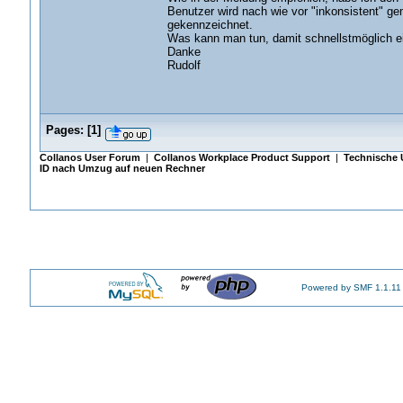
Benutzer wird nach wie vor "inkonsistent" ge
gekennzeichnet.
Was kann man tun, damit schnellstmöglich ein
Danke
Rudolf
Pages:
[
1
]
Collanos User Forum
|
Collanos Workplace Product Support
|
Technische 
ID nach Umzug auf neuen Rechner
Powered by SMF 1.1.11