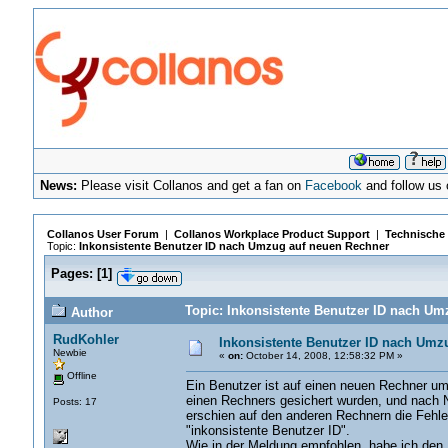
News:
Please visit Collanos and get a fan on
Facebook
and follow us
Collanos User Forum
|
Collanos Workplace Product Support
|
Technische 
Topic:
Inkonsistente Benutzer ID nach Umzug auf neuen Rechner
Pages:
[
1
]
Topic: Inkonsistente Benutzer ID nach Um
Author
RudKohler
Inkonsistente Benutzer ID nach Umz
Newbie
«
on:
October 14, 2008, 12:58:32 PM »
Offline
Ein Benutzer ist auf einen neuen Rechner um
einen Rechners gesichert wurden, und nach N
Posts: 17
erschien auf den anderen Rechnern die Fehle
"inkonsistente Benutzer ID".
Wie in der Meldung empfohlen, habe ich den B