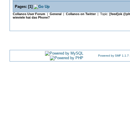
Pages:
[
1
]
Collanos User Forum
|
General
|
Collanos on Twitter
| Topic:
[feed]ok @phe
wieviele hat das Phone?
Powered by SMF 1.1.7