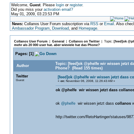
Welcome,
Guest
. Please
login
or
register
.
Did you miss your
activation email?
May 01, 2009, 03:23:53 PM
News:
Collanos User Forum subscription via
RSS
or
Email
. Also chec
Ambassador Program
,
Download
, and
Homepage
.
Collanos User Forum
|
General
|
Collanos on Twitter
| Topic:
[feed]ok @ph
mehr als 20 000 user hat. aber wieviele hat das Phone?
Pages:
[
1
]
Topic: [feed]ok @phelfe wir wissen jetzt d
Author
Phone? (Read 155 times)
Twitter
[feed]ok @phelfe wir wissen jetzt dass c
Guest
«
on:
November 06, 2008, 11:26:43 AM »
ok @phelfe wir wissen jetzt dass collanos
ok
@phelfe
wir wissen jetzt dass
collanos
w
http://twitter.com/RetoHartinger/statuses/98