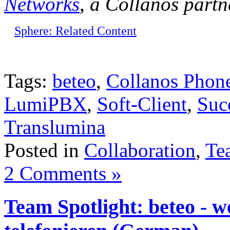
Networks
, a Collanos partn
Sphere: Related Content
Tags:
beteo
,
Collanos Phon
LumiPBX
,
Soft-Client
,
Suc
Translumina
Posted in
Collaboration
,
Te
2 Comments »
Team Spotlight: beteo - w